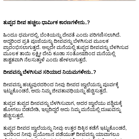
⛅ Weather
ತುಪ್ಪದ ದೀಪ ಹಚ್ಚಲು ಧಾರ್ಮಿಕ ಕಾರಣಗಳೇನು..?
🔊 Day Quote
ಹಿಂದೂ ಧರ್ಮದಲ್ಲಿ, ಬೆಂಕಿಯನ್ನು ದೇವತೆ ಎಂದು ಪರಿಗಣಿಸಲಾಗಿದೆ.
ಆದ್ದರಿಂದ ಪ್ರತಿ ಪೂಜೆಯನ್ನು ದೀಪವನ್ನು ಬೆಳಗಿಸುವ ಮೂಲಕ
K
ಪ್ರಾರಂಭಿಸಲಾಗುತ್ತದೆ. ಅಲ್ಲದೇ ಮನೆಯಲ್ಲಿ ತುಪ್ಪದ ದೀಪವನ್ನು ಬೆಳಗಿಸುವ
a
ಮೂಲಕ ತಾಯಿ ಲಕ್ಷ್ಮೀ ದೇವಿ ಕೂಡಾ ಸಂತೋಷದಿಂದ ಮನೆಯಲ್ಲಿ
n
ಶಾಶ್ವತವಾಗಿ ನೆಲಸುತ್ತಾಳೆ ಎಂದು ಹೇಳಲಾಗುತ್ತದೆ.
n
a
ದೀಪವನ್ನು ಬೆಳಗಿಸುವ ಸರಿಯಾದ ನಿಯಮಗಳೇನು..?
d
a
ದೀಪವನ್ನು ಹಚ್ಚುವುರದರಿಂದ ನೀವು ದೀಪದ ಜ್ವಾಲೆಯನ್ನು ಪೂರ್ವಕ್ಕೆ
E
ಇಟ್ಟುಕೊಂಡರೆ, ಅದು ನಿಮ್ಮ ಜೀವತಾವಧಿಯನ್ನು ಹೆಚ್ಚಿಸುತ್ತದೆ.
n
ತುಪ್ಪದ ತುಪ್ಪದ ದೀಪವನ್ನು ಬೆಳಗಿಸುವಾಗ, ಅದರ ಜ್ವಾಲೆಯು ಪಶ್ಚಿಮಕ್ಕೆ
t
ಹೋಗಲು ಬಿಡಬೇಡಿ, ಇಲ್ಲದಿದ್ದರೆ ಅದು ನಿಮ್ಮ ಮನೆಯಲ್ಲಿ ದುಃಖವನ್ನು
e
ಹೆಚ್ಚಿಸುತ್ತದೆ.
r
t
ತುಪ್ಪದ ದೀಪದ ಜ್ವಾಲೆಯನ್ನು ನೀವು ಉತ್ತರ ದಿಕ್ಕಿನ ಕಡೆಗೆ ಇಟ್ಟುಕೊಂಡರೆ,
a
ಇದರಿಂದ ನೀವು ಪ್ರಯೋಜನ ಪಡೆಯುತ್ ದೀಪವನ್ನು ಯಾವಾಗಲೂ
i