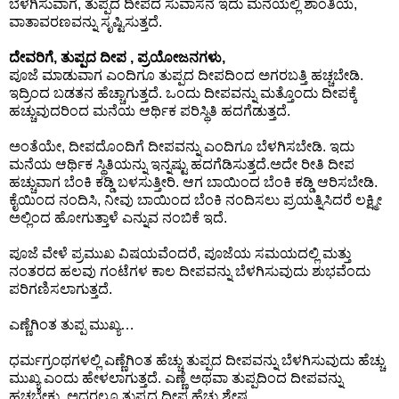
ಬೆಳಗಿಸುವಾಗ, ತುಪ್ಪದ ದೀಪದ ಸುವಾಸನೆ ಇದು ಮನೆಯಲ್ಲಿ ಶಾಂತಿಯ,
n
ವಾತಾವರಣವನ್ನು ಸೃಷ್ಟಿಸುತ್ತದೆ.
m
e
ದೇವರಿಗೆ, ತುಪ್ಪದ ದೀಪ , ಪ್ರಯೋಜನಗಳು,
ಪೂಜೆ ಮಾಡುವಾಗ ಎಂದಿಗೂ ತುಪ್ಪದ ದೀಪದಿಂದ ಅಗರಬತ್ತಿ ಹಚ್ಚಬೇಡಿ.
n
ಇದ್ರಿಂದ ಬಡತನ ಹೆಚ್ಚಾಗುತ್ತದೆ. ಒಂದು ದೀಪವನ್ನು ಮತ್ತೊಂದು ದೀಪಕ್ಕೆ
t
ಹಚ್ಚುವುದರಿಂದ ಮನೆಯ ಆರ್ಥಿಕ ಪರಿಸ್ಥಿತಿ ಹದಗೆಡುತ್ತದೆ.
ಅಂತೆಯೇ, ದೀಪದೊಂದಿಗೆ ದೀಪವನ್ನು ಎಂದಿಗೂ ಬೆಳಗಿಸಬೇಡಿ. ಇದು
🎬 Sandalwood
ಮನೆಯ ಆರ್ಥಿಕ ಸ್ಥಿತಿಯನ್ನು ಇನ್ನಷ್ಟು ಹದಗೆಡಿಸುತ್ತದೆ.ಅದೇ ರೀತಿ ದೀಪ
ಹಚ್ಚುವಾಗ ಬೆಂಕಿ ಕಡ್ಡಿ ಬಳಸುತ್ತೀರಿ. ಆಗ ಬಾಯಿಂದ ಬೆಂಕಿ ಕಡ್ಡಿ ಆರಿಸಬೇಡಿ.
🎵 Music
ಕೈಯಿಂದ ನಂದಿಸಿ, ನೀವು ಬಾಯಿಂದ ಬೆಂಕಿ ನಂದಿಸಲು ಪ್ರಯತ್ನಿಸಿದರೆ ಲಕ್ಷ್ಮೀ
ಅಲ್ಲಿಂದ ಹೋಗುತ್ತಾಳೆ ಎನ್ನುವ ನಂಬಿಕೆ ಇದೆ.
🎞 Movies
ಪೂಜೆ ವೇಳೆ ಪ್ರಮುಖ ವಿಷಯವೆಂದರೆ, ಪೂಜೆಯ ಸಮಯದಲ್ಲಿ ಮತ್ತು
ನಂತರದ ಹಲವು ಗಂಟೆಗಳ ಕಾಲ ದೀಪವನ್ನು ಬೆಳಗಿಸುವುದು ಶುಭವೆಂದು
🎥 Trailers
ಪರಿಗಣಿಸಲಾಗುತ್ತದೆ.
🎥 Comedy
ಎಣ್ಣೆಗಿಂತ ತುಪ್ಪ ಮುಖ್ಯ…
ಧರ್ಮಗ್ರಂಥಗಳಲ್ಲಿ ಎಣ್ಣೆಗಿಂತ ಹೆಚ್ಚು ತುಪ್ಪದ ದೀಪವನ್ನು ಬೆಳಗಿಸುವುದು ಹೆಚ್ಚು
🎥 Web Series
ಮುಖ್ಯ ಎಂದು ಹೇಳಲಾಗುತ್ತದೆ. ಎಣ್ಣೆ ಅಥವಾ ತುಪ್ಪದಿಂದ ದೀಪವನ್ನು
ಹಚ್ಚಬೇಕು. ಅದರಲ್ಲೂ ತುಪ್ಪದ ದೀಪ ಹೆಚ್ಚು ಶ್ರೇಷ್ಠ .