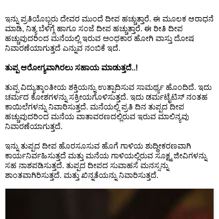
ಇನ್ನು ಪ್ರತಿಯೊಬ್ಬರು ದೇವರ ಮುಂದೆ ದೀಪ ಹಚ್ಚುತ್ತಾರೆ. ಈ ಮೂಲಕ ಆರಾಧನೆ
📞 Contact
Y
ಮಾಡಿ, ನಿತ್ಯ ಬೆಳಿಗ್ಗೆ ಹಾಗೂ ಸಂಜೆ ದೀಪ ಹಚ್ಚುತ್ತಾರೆ. ಈ ರೀತಿ ದೀಪ
o
ಹಚ್ಚುವುದರಿಂದ ಮನೆಯಲ್ಲಿ ಇರುವ ಅಂಧಕಾರ ಹೋಗಿ ವಾಸ್ತು ದೋಷ
N
u
ನಿವಾರಣೆಯಾಗುತ್ತದೆ ಎನ್ನುವ ನಂಬಿಕೆ ಇದೆ.
e
T
w
u
ತುಪ್ಪ ಆರೋಗ್ಯವಾಗಿರಲು ಸಹಾಯ ಮಾಡುತ್ತದೆ..!
s
b
ತುಪ್ಪ ವಿದ್ಯುತ್ಕಾಂತೀಯ ಶಕ್ತಿಯನ್ನು ಉತ್ಪಾದಿಸುವ ಸಾಮರ್ಥ್ಯ ಹೊಂದಿದೆ. ಇದು
U
e
ಚರ್ಮದ ಕೋಶಗಳನ್ನು ಸಕ್ರೀಯಗೊಳಿಸುತ್ತದೆ. ಇದು ಡರ್ಮಟೈಟಿಸ್ ನಂತಹ
p
ಕಾಯಿಲೆಗಳನ್ನು ನಿವಾರಿಸುತ್ತದೆ. ಮನೆಯಲ್ಲಿ ಪ್ರತಿ ದಿನ ತುಪ್ಪದ ದೀಪ
d
ಹಚ್ಚುವುದರಿಂದ ಮನೆಯ ವಾತಾವರಣದಲ್ಲಿರುವ ಇರುವ ಮಾಲಿನ್ಯವು
a
ನಿವಾರಣೆಯಾಗುತ್ತದೆ.
T
t
w
e
ಇನ್ನು ತುಪ್ಪದ ದೀಪ ಹೊರಸೂಸುವ ಹೊಗೆ ಗಾಳಿಯ ಶುದ್ಧೀಕರಣವಾಗಿ
i
s
ಕಾರ್ಯನಿರ್ವಹಿಸುತ್ತದೆ ಮತ್ತು ಮನೆಯ ಗಾಳಿಯಲ್ಲಿರುವ ಸೂಕ್ಷ್ಮ ಜೀವಿಗಳನ್ನು
t
ಸಹ ನಾಶಪಡಿಸುತ್ತದೆ. ತುಪ್ಪದ ದೀಪದ ಸುವಾಹಸೆ ಮನಸ್ಸನ್ನು
t
ಶಾಂತವಾಗಿರಿಸುತ್ತದೆ. ಮತ್ತು ಖಿನ್ನತೆಯನ್ನು ನಿವಾರಿಸುತ್ತದೆ.
🎤 Live News
e
r
X
📰 Bengaluru