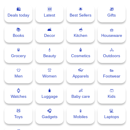
🛍
🆕
🌟
🎁
Deals today
Latest
Best Sellers
Gifts
📚
🛋
🥣
🧺
Books
Decor
Kitchen
Houseware
🥫
💄
🧴
🚴
Grocery
Beauty
Cosmetics
Outdoors
👕
👚
👓
👟
Men
Women
Apparels
Footwear
⌚
🧳
👶
🩳
Watches
Luggage
Baby care
Kids
🧸
🎧
📱
💻
Toys
Gadgets
Mobiles
Laptops