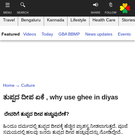
-->
☰
🔍
📢
🔖
MENU
SEARCH
SHARE
FOLLOW
Travel
Bengaluru
Kannada
Lifestyle
Health Care
Stories
S
S
u
h
Featured
Videos
Today
GBA BBMP
News updates
Events
b
a
s
r
T
c
e
h
r
t
i
i
h
n
b
i
e
s
k
,
p
B
F
a
a
o
g
Home
→ Culture
n
l
e
g
l
ತುಪ್ಪದ ದೀಪ ಏಕೆ , why use ghee in diyas
o
a
w
Like this ,
l
o
Share
o
ದೇವರಿಗೆ ತುಪ್ಪದ ದೀಪ ಹಚ್ಚುವುದೇಕೆ?
n
r
Faceboo
ಹಿಂದೂ ದರ್ಮದಲ್ಲಿ ತುಪ್ಪದ ದೀಪಕ್ಕೆ ಹೆಚ್ಚಿನ ಪ್ರಾಶಸ್ತ್ಯ ನೀಡಲಾಗುತ್ತದೆ. ಪೂಜೆ
e
k
ಸಮಯದಲ್ಲಿ ಹಲವು ಜನರು ತುಪ್ಪದ ದೀಪ ಹಚ್ಚುವುದನ್ನು ನೋಡಿದ್ದೇವೆ..