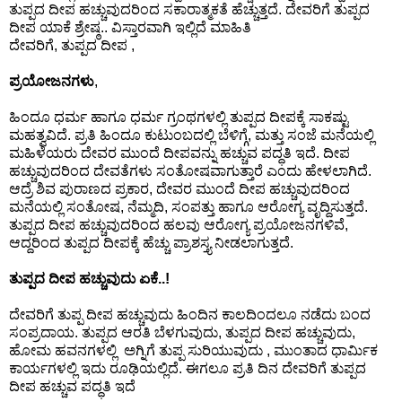
ತುಪ್ಪದ ದೀಪ ಹಚ್ಚುವುದರಿಂದ ಸಕಾರಾತ್ಮಕತೆ ಹೆಚ್ಚುತ್ತದೆ. ದೇವರಿಗೆ ತುಪ್ಪದ
F
🏠 Home
ದೀಪ ಯಾಕೆ ಶ್ರೇಷ್ಠ.. ವಿಸ್ತಾರವಾಗಿ ಇಲ್ಲಿದೆ ಮಾಹಿತಿ
a
Twitter X
ದೇವರಿಗೆ, ತುಪ್ಪದ ದೀಪ ,
c
🏛 City Connect
e
WhatsAp
ಪ್ರಯೋಜನಗಳು
,
b
🌄 Travel
p
o
ಹಿಂದೂ ಧರ್ಮ ಹಾಗೂ ಧರ್ಮ ಗ್ರಂಥಗಳಲ್ಲಿ ತುಪ್ಪದ ದೀಪಕ್ಕೆ ಸಾಕಷ್ಟು
o
ಮಹತ್ವವಿದೆ. ಪ್ರತಿ ಹಿಂದೂ ಕುಟುಂಬದಲ್ಲಿ ಬೆಳಿಗ್ಗೆ, ಮತ್ತು ಸಂಜೆ ಮನೆಯಲ್ಲಿ
🏃 Health
Telegram
k
ಮಹಿಳೆಯರು ದೇವರ ಮುಂದೆ ದೀಪವನ್ನು ಹಚ್ಚುವ ಪದ್ಧತಿ ಇದೆ. ದೀಪ
ಹಚ್ಚುವುದರಿಂದ ದೇವತೆಗಳು ಸಂತೋಷವಾಗುತ್ತಾರೆ ಎಂದು ಹೇಳಲಾಗಿದೆ.
🛒 Shopping
ಆದ್ರೆ ಶಿವ ಪುರಾಣದ ಪ್ರಕಾರ, ದೇವರ ಮುಂದೆ ದೀಪ ಹಚ್ಚುವುದರಿಂದ
LinkedIn
ಮನೆಯಲ್ಲಿ ಸಂತೋಷ, ನೆಮ್ಮದಿ, ಸಂಪತ್ತು ಹಾಗೂ ಆರೋಗ್ಯ ವೃದ್ದಿಸುತ್ತದೆ.
I
ತುಪ್ಪದ ದೀಪ ಹಚ್ಚುವುದರಿಂದ ಹಲವು ಆರೋಗ್ಯ ಪ್ರಯೋಜನಗಳಿವೆ,
💡 Inspire
n
Pinterest
ಆದ್ದರಿಂದ ತುಪ್ಪದ ದೀಪಕ್ಕೆ ಹೆಚ್ಚು ಪ್ರಾಶಸ್ತ್ಯ ನೀಡಲಾಗುತ್ತದೆ.
s
🙏 Culture
t
ತುಪ್ಪದ ದೀಪ ಹಚ್ಚುವುದು ಏಕೆ..!
Reddit
a
ದೇವರಿಗೆ ತುಪ್ಪ ದೀಪ ಹಚ್ಚುವುದು ಹಿಂದಿನ ಕಾಲದಿಂದಲೂ ನಡೆದು ಬಂದ
🧑 Jobs
g
ಸಂಪ್ರದಾಯ. ತುಪ್ಪದ ಆರತಿ ಬೆಳಗುವುದು, ತುಪ್ಪದ ದೀಪ ಹಚ್ಚುವುದು,
✉ E-Mail
r
ಹೋಮ ಹವನಗಳಲ್ಲಿ ಅಗ್ನಿಗೆ ತುಪ್ಪ ಸುರಿಯುವುದು , ಮುಂತಾದ ಧಾರ್ಮಿಕ
a
📸 Gallery
ಕಾರ್ಯಗಳಲ್ಲಿ ಇದು ರೂಢಿಯಲ್ಲಿದೆ. ಈಗಲೂ ಪ್ರತಿ ದಿನ ದೇವರಿಗೆ ತುಪ್ಪದ
m
ದೀಪ ಹಚ್ಚುವ ಪದ್ಧತಿ ಇದೆ
😄 Leisure