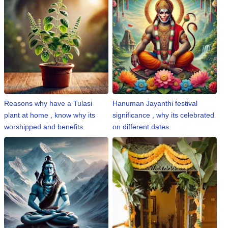
Reasons why have a Tulasi
Hanuman Jayanthi festival
plant at home , know why its
significance , why its celebrated
worshipped and benefits
on different dates