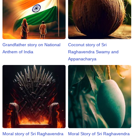
Grandfather story on National
Coconut story of Sri
Anthem of India
Raghavendra Swamy and
Appanacharya
Moral story of Sri Raghavendra
Moral Story of Sri Raghavendra