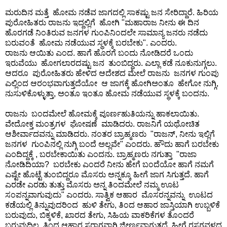
📰 State
ಮರುದಿನ ಮತ್ತೆ ಹೋಮ ನಡೆವ ಜಾಗದಲ್ಲಿ ಸಾಕಷ್ಟು ಜನ ಸೇರಿದ್ದಾರೆ. ಹಿರಿಯ
W
ಪುರೋಹಿತರು ರಾಜನು ಇದ್ದಲ್ಲಿಗೆ ಹೋಗಿ "ಮಹಾರಾಜ ನೀನು ಈ ದಿನ
📰 National
ಹೊರಗಡೆ ನಿಂತಿರುವ ಜನಗಳ ಗುಂಪಿನಿಂದಲೇ ಸಾಮಾನ್ಯ ಜನರು ನಡೆದು
h
ಬರುವಂತೆ ಹೋಮ ನಡೆಯುವ ಸ್ಥಳಕ್ಕೆ ಬರಬೇಕು". ಎಂದರು.
a
ರಾಜನು ಆಯಿತು ಎಂದ. ಹಾಗೆ ಹೊರಗೆ ಬಂದು ನೋಡಿದರೆ ಒಂದು
t
🏏 Cricket
ಇರುವೆಯು ಹೋಗಲಾರದಷ್ಟು ಜನ ತುಂಬಿದ್ದರು. ಎಲ್ಲಾ ಕಡೆ ನೂಕುನುಗ್ಗಲು.
s
ಆದರೂ ಪುರೋಹಿತರು ಹೇಳಿದ ಆದೇಶದ ಮೇಲೆ ರಾಜನು ಜನಗಳ ಗುಂಪು
A
📰 Business
ಎಲ್ಲಿಂದ ಆರಂಭವಾಗುತ್ತದೆಯೋ ಆ ಜಾಗಕ್ಕೆ ಹೋಗಿಅಂತೂ ಹೇಗೋ ನುಗ್ಗಿ,
p
ನುಸುಳಿಕೊಳ್ಳುತ್ತಾ, ಅಂತೂ ಇಂತೂ ಹೋಮ ನಡೆಯುವ ಸ್ಥಳಕ್ಕೆ ಬಂದನು.
p
📰 Sports
ರಾಜನು ಬಂದಮೇಲೆ ಹೋಮಕ್ಕೆ ಪೂರ್ಣಹುತಿಯನ್ನು ಹಾಕಲಾಯಿತು.
ವೇದೋಕ್ತ ಮಂತ್ರಗಳ ಘೋಷಣೆ ಮಾಡಿದರು. ರಾಜನಿಗೆ ಯಥೋಚಿತ
📰 Entertainment
ಆಶೀರ್ವಾದವನ್ನು ಮಾಡಿದರು. ನಂತರ ಬ್ರಾಹ್ಮಣರು "ರಾಜನ್, ನೀನು ಇಲ್ಲಿಗೆ
ಜನಗಳ ಗುಂಪಿನಲ್ಲಿ ನುಗ್ಗಿ ಬಂದೆ ಅಲ್ಲವೇ" ಎಂದರು. ಹೌದು ಹಾಗೆ ಬರಬೇಕು
T
ಎಂದಿದ್ದಕ್ಕೆ , ಬರಬೇಕಾಯಿತು ಎಂದನು. ಬ್ರಾಹ್ಮಣರು ನಗುತ್ತಾ "ರಾಜಾ
o
ನೋಡಿದಿಯಾ? ಬರಬೇಕು ಎಂದರೆ ನೀನು ಹೇಗೆ ಬಂದೆಯೋ ಹಾಗೆ ನಮಗೆ
d
ಎಷ್ಟೇ ಹೊಟ್ಟೆ ತುಂಬಿದ್ದರೂ ಮೊಸರು ಅನ್ನಕ್ಕೂ ಹೀಗೆ ಜಾಗ ಸಿಗುತ್ತದೆ. ಹಾಗೆ
ಎರಡೇ ಎರಡು ತುತ್ತು ಮೊಸರು ಅನ್ನ ತಿಂದಮೇಲೆ ನಮ್ಮ ಊಟ
a
ಸಂಪನ್ನವಾಗುವುದು" ಎಂದರು. ಸಾತ್ವಿಕ ಆಹಾರ ಮೊಸರನ್ನವನ್ನು ಊಟದ
y
ಕಡೆಯಲ್ಲಿ ತಿನ್ನುವುದರಿಂದ ಹುಳಿ ತೇಗು, ತಿಂದ ಆಹಾರ ಜಾಸ್ತಿಯಾಗಿ ಉಬ್ಬಳಿಕೆ
ಬರುವುದು, ಬಿಕ್ಕಳಿಕೆ, ಖಾರದ ತೇಗು, ಸಿಹಿಯ ವಾಕರಿಕೆಗಳ ತೊಂದರೆ
ಬರುವುದಿಲ್ಲ. ತಿಂದ ಆಹಾರ ಸರಾಗವಾಗಿ ಜೀರ್ಣವಾಗುತ್ತದೆ. ಹೀಗೆ ರಸಗವಳದ
♉ Horoscope