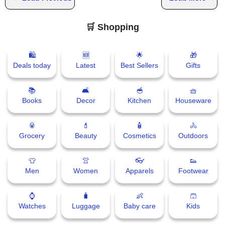
🛒 Shopping
🛍
🆕
🌟
🎁
Deals today
Latest
Best Sellers
Gifts
📚
🛋
🥣
🧺
Books
Decor
Kitchen
Houseware
🥫
💄
🧴
🚴
Grocery
Beauty
Cosmetics
Outdoors
👕
👚
👓
👟
Men
Women
Apparels
Footwear
⌚
🧳
👶
🩳
Watches
Luggage
Baby care
Kids