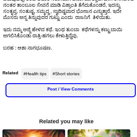
ನಂತರ ತಾಂಬೂಲ ಸೇವನೆ ಮಾಡಿ ವಿಶ್ರಾಂತಿ ತೆಗೆದುಕೊಂಡರೆ, ಇದನ್ನು
ಸಂತೃಪ್ತ, ಸಂತುಷ್ಟ, ಸಮೃದ್ಧ , ಸ್ವಾದಿಷ್ಟವಾದ ಭೋಜನ ಎನ್ನುತ್ತಾರೆ. ಇದೇ
⛅ Weather
ಮೊಸರು ಅನ್ನ ತಿನ್ನುವುದರ ಗುಟ್ಟು ಎಂದು ರಾಜನಿಗೆ ತಿಳಿಯಿತು.
🔊 Day Quote
ಇದು ನಮ್ಮ ಅಜ್ಜಿ ಹೇಳಿದ ಕಥೆ. ಇಂಥ ತುಂಬಾ ಕಥೆಗಳನ್ನು ಕಣ್ಣು ಬಾಯಿ
ಅಗಲಿಸಿಕೊಂಡು ರಾತ್ರಿ-ಹಗಲು ಕೇಳುತ್ತಿದ್ದೆವು.
K
ಬರಹ : ಆಶಾ ನಾಗಭೂಷಣ.
a
n
n
a
Related
#Health tips
#Short stories
d
a
E
Post / View Comments
n
t
e
r
Related you may like
t
a
i