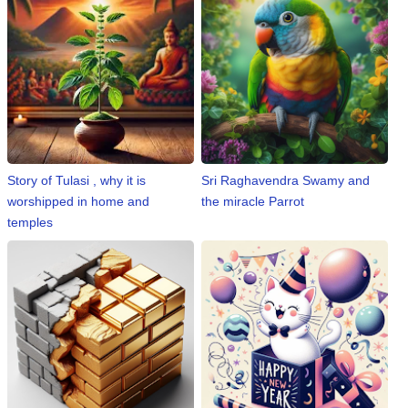
n
m
e
n
t
🎬 Sandalwood
Story of Tulasi , why it is
Sri Raghavendra Swamy and
🎵 Music
worshipped in home and
the miracle Parrot
temples
🎞 Movies
🎥 Trailers
🎥 Comedy
🎥 Web Series