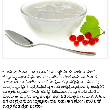
📞 Contact
Y
o
N
u
e
T
w
u
s
b
U
e
p
d
a
T
t
w
e
ಒಂದೆರಡು ದಿನದ ನಂತರ ರಾಜನೇ ಖುದ್ದಾಗಿ ನಿಂತು. ಎಲೆಯ ಮೇಲೆ
i
s
ಚೆಲ್ಲುವಷ್ಟು ಸುಗ್ರಾಸ ಭೋಜನವನ್ನು ಬಡಿಸಲು ತಿಳಿಸಿದನು. ಎಂದಿನಂತೆ
t
ರಾಜನು ಬಂದು ನೋಡಿದಾಗ ಎಲೆಯಲ್ಲಿ ಸಾಕಷ್ಟು ಚೆಲ್ಲಿದ್ದರೂ , ಮೊಸರನ್ನ
t
ಮಾತ್ರ ಇಷ್ಟಪಟ್ಟೇ ತಿನ್ನುತ್ತಿರುವುದನ್ನು ಕಂಡು ಅಲ್ಲಿದ್ದ ಬ್ರಾಹ್ಮಣರನ್ನು ಉದ್ದೇಶಿಸಿ,
🎤 Live News
e
ಬ್ರಾಹ್ಮಣೋತ್ತಮರೇ ನೀವು ಹೊಟ್ಟೆ ಹಿಡಿಯಲಾರದಷ್ಟು ಊಟ ಮಾಡಿದ
r
ಮೇಲೂ ಈ ಮೊಸರು ಅನ್ನ ಹೊಟ್ಟೆಗೆ ಹೇಗೆ ಹಿಡಿಯುತ್ತದೆ. ಎಂದು ಕೇಳಿದನು.
ಆಗ ಅಲ್ಲಿದ್ದ ಅನುಭವಿ ಬ್ರಾಹ್ಮಣರು ರಾಜ ನೀನು ಈಗ ಹೋಗು ನಾಳೆ ನಿನಗೆ
X
📰 Bengaluru
ಉತ್ತರ ಕೊಡುತ್ತೇವೆ ಎಂದರು.