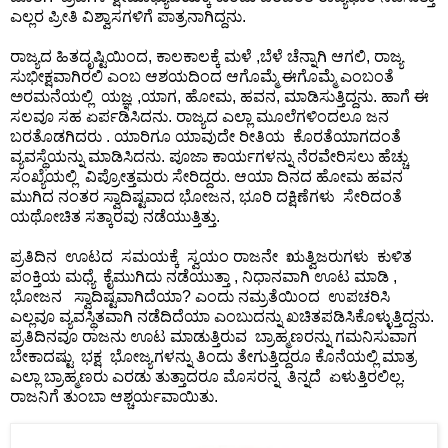
F
🏠 Home
ಎಲ್ಲರ ಪ್ರೀತಿ ವಿಶ್ವಾಸಗಳಿಗೆ ಪಾತ್ರನಾಗಿದ್ದನು.
a
Twitter X
c
ರಾಜ್ಯದ ಹಿತದೃಷ್ಟಿಯಿಂದ, ಕಾಲಕಾಲಕ್ಕೆ ಮಳೆ ,ಬೆಳೆ ಚೆನ್ನಾಗಿ ಆಗಲಿ, ರಾಜ್ಯ
🏛 City Connect
ಸುಭೀಕ್ಷವಾಗಿರಲಿ ಎಂಬ ಆಶಯದಿಂದ ಆಗೊಮ್ಮೆ ಈಗೊಮ್ಮೆ ಎಂಬಂತೆ
e
WhatsAp
ಅರಮನೆಯಲ್ಲಿ ಯಜ್ಞ ,ಯಾಗ, ಹೋಮ, ಹವನ, ಮಾಡಿಸುತ್ತಿದ್ದನು. ಹಾಗೆ ಈ
b
🌄 Travel
p
ಸಲವೂ ಸಹ ಏರ್ಪಡಿಸಿದನು. ರಾಜ್ಯದ ಎಲ್ಲಾ ಮೂಲೆಗಳಿಂದಲೂ ಜನ
o
ಬರತೊಡಗಿದರು . ಯಾರಿಗೂ ಯಾವುದೇ ರೀತಿಯ ಕೊರತೆಯಾಗದಂತೆ
o
ವ್ಯವಸ್ಥೆಯನ್ನು ಮಾಡಿಸಿದನು. ಪೂಜಾ ಕಾರ್ಯಗಳನ್ನು ನೆರವೇರಿಸಲು ಹೆಚ್ಚು
🏃 Health
Telegram
k
ಸಂಖ್ಯೆಯಲ್ಲಿ ವಿಪ್ರೋತ್ತಮರು ಸೇರಿದ್ದರು. ಆಯಾ ದಿನದ ಹೋಮ ಹವನ
ಮುಗಿದ ನಂತರ ಸ್ವಾದಿಷ್ಟವಾದ ಭೋಜನ, ಭೂರಿ ದಕ್ಷಿಣೆಗಳು ಸೇರಿದಂತೆ
🛒 Shopping
LinkedIn
ಯಥೋಚಿತ ಸತ್ಕಾರವು ನಡೆಯುತ್ತಿತ್ತು.
I
💡 Inspire
ಪ್ರತಿದಿನ ಊಟದ ಸಮಯಕ್ಕೆ ಸ್ವಯಂ ರಾಜನೇ ಋತ್ವಿಜರುಗಳು ಕುಳಿತ
n
Pinterest
ಪಂಕ್ತಿಯ ಮಧ್ಯೆ ಕೈಮುಗಿದು ನಡೆಯುತ್ತಾ , ನಿಧಾನವಾಗಿ ಊಟ ಮಾಡಿ ,
s
ಭೋಜನ ಸ್ವಾದಿಷ್ಟವಾಗಿದೆಯಾ? ಎಂದು ನಮ್ರತೆಯಿಂದ ಉಪಚರಿಸಿ
🙏 Culture
t
ಎಲ್ಲವೂ ವ್ಯವಸ್ಥಿತವಾಗಿ ನಡೆದಿದೆಯಾ ಎಂಬುದನ್ನು ಖಚಿತಪಡಿಸಿಕೊಳ್ಳುತ್ತಿದ್ದನು.
Reddit
a
ಪ್ರತಿದಿನವೂ ರಾಜನು ಊಟ ಮಾಡುತ್ತಿರುವ ಬ್ರಾಹ್ಮಣರನ್ನು ಗಮನಿಸುವಾಗ
🧑 Jobs
g
ಬೇಕಾದಷ್ಟು ಭಕ್ಷ ಭೋಜ್ಯಗಳನ್ನು ತಿಂದು ತೇಗುತ್ತಿದ್ದರೂ ಕೊನೆಯಲ್ಲಿ ಮಾತ್ರ
✉ E-Mail
r
ಎಲ್ಲಾ ಬ್ರಾಹ್ಮಣರು ಎರಡು ತುತ್ತಾದರೂ ಮೊಸರನ್ನ ತಿನ್ನದೆ ಏಳುತ್ತಿರಲಿಲ್ಲ.
ರಾಜನಿಗೆ ತುಂಬಾ ಆಶ್ಚರ್ಯವಾಯಿತು.
a
📸 Gallery
m
😄 Leisure