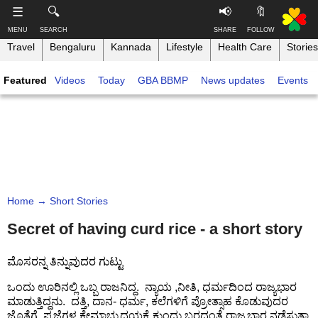
-->
☰
🔍
📢
🔖
MENU
SEARCH
SHARE
FOLLOW
Travel
Bengaluru
Kannada
Lifestyle
Health Care
Stories
S
S
u
h
Featured
Videos
Today
GBA BBMP
News updates
Events
b
a
s
r
T
c
e
h
r
t
i
i
h
n
b
i
e
s
k
,
p
B
F
a
a
o
g
Home
→ Short Stories
n
l
e
g
l
Secret of having curd rice - a short story
o
a
w
Like this ,
l
o
ಮೊಸರನ್ನ ತಿನ್ನುವುದರ ಗುಟ್ಟು
Share
o
n
r
ಒಂದು ಊರಿನಲ್ಲಿ ಒಬ್ಬ ರಾಜನಿದ್ದ. ನ್ಯಾಯ ,ನೀತಿ, ಧರ್ಮದಿಂದ ರಾಜ್ಯಭಾರ
Faceboo
e
ಮಾಡುತ್ತಿದ್ದನು. ದತ್ತಿ, ದಾನ- ಧರ್ಮ, ಕಲೆಗಳಿಗೆ ಪ್ರೋತ್ಸಾಹ ಕೊಡುವುದರ
k
ಜೊತೆಗೆ ಪ್ರಜೆಗಳ ಕ್ಷೇಮಾಭ್ಯುದಯಕ್ಕೆ ಕುಂದು ಬರದಂತೆ ರಾಜ್ಯಭಾರ ನಡೆಸುತ್ತಾ