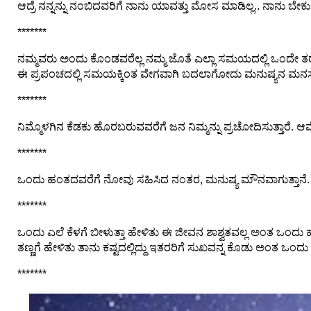
ಆದ್ರೆ ನನ್ನನ್ನು ನಂಬಿದವರಿಗೆ ನಾನು ಯಾವತ್ತು ಮೋಸ ಮಾಡಿಲ್ಲ.. ನಾನು ಬೇಕು 
F
🏠 Home
a
Twitter X
*******
c
🏛 City Connect
e
ನಮ್ಮವರು ಅಂದು ಕೊಂಡವರೆಲ್ಲ ನಮ್ಮ ಜೊತೆ ಎಲ್ಲಾ ಸಮಯದಲ್ಲಿ ಒಂದೇ ತರ ಇ
WhatsAp
b
ಈ ಪ್ರಪಂಚದಲ್ಲಿ ಸಮಯಕ್ಕಿಂತ ವೇಗವಾಗಿ ಬದಲಾಗೋದು ಮನುಷ್ಯನ ಮನಸ್
p
🌄 Travel
o
o
*******
🏃 Health
Telegram
k
ನಿಮ್ಮೊಳಗಿನ ಕೆಡಕು ಹೊರಬರುವವರೆಗೆ ಜನ ನಿಮ್ಮನ್ನು ಪ್ರಚೋದಿಸುತ್ತಾರೆ. ಆಮ
🛒 Shopping
LinkedIn
*******
I
💡 Inspire
ಒಂದು ಹಂತದವರೆಗೆ ನೋವು ಸಹಿಸಿದ ನಂತರ, ಮನುಷ್ಯ ಮೌನವಾಗುತ್ತಾನೆ. ನಂ
n
Pinterest
s
*******
🙏 Culture
t
Reddit
a
ಒಂದು ಎಲೆ ಕೆಳಗೆ ಬೀಳುತ್ತಾ ಹೇಳಿತು ಈ ಜೀವನ ಶಾಶ್ವತವಲ್ಲ ಅಂತ ಒಂ
🧑 Jobs
g
ತಣ್ಣಗೆ ಹೇಳಿತು ತಾನು ಕಷ್ಟದಲ್ಲಿದ್ದು ಇತರರಿಗೆ ಸುಖವನ್ನ ಕೊಡು ಅಂತ ಒಂದ
✉ E-Mail
r
*******
a
📸 Gallery
m