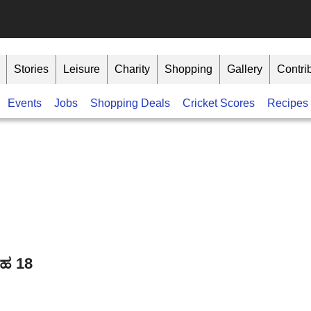
Stories
Leisure
Charity
Shopping
Gallery
Contri
Events
Jobs
Shopping Deals
Cricket Scores
Recipes
ರಹ 18