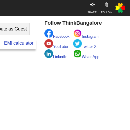
📢
🔖
SHARE
FOLLOW
Follow ThinkBangalore
bute as Guest
Facebook
Instagram
EMI calculator
BESCOM
Take clean Bengaluru Pledge
YouTube
Twitter X
LinkedIn
WhatsApp