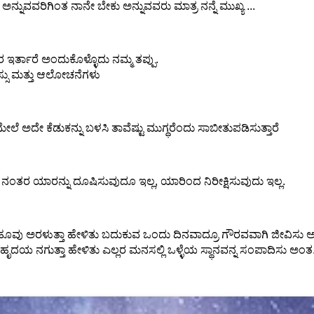
ಅನ್ನುವವರಿಗಿಂತ ನಾನೇ ಬೇಕು ಅನ್ನುವವರು ಮಾತ್ರ ನನ್ನೆ ಮುಖ್ಯ ...
ರ್ತಾರೆ ಅಂದುಕೊಳ್ಳೊದು ನಮ್ಮ ತಪ್ಪು.
ಸು ಮತ್ತು ಆಲೋಚನೆಗಳು
ೇಲೆ ಅದೇ ಕೆಡುಕನ್ನು ಬಳಸಿ ತಾವೆಷ್ಟು ಮುಗ್ಧರೆಂದು ಸಾಬೀತುಪಡಿಸುತ್ತಾರೆ
ತರ ಯಾರನ್ನು ದೂಷಿಸುವುದೂ ಇಲ್ಲ, ಯಾರಿಂದ ನಿರೀಕ್ಷಿಸುವುದು ಇಲ್ಲ.
ದು ಹೂವು ಅರಳುತ್ತಾ ಹೇಳಿತು ಬದುಕುವ ಒಂದು ದಿನವಾದ್ರೂ ಗೌರವವಾಗಿ ಜೀವಿಸ
ು ಹೃದಯ ನಗುತ್ತಾ ಹೇಳಿತು ಎಲ್ಲರ ಮನಸಲ್ಲಿ ಒಳ್ಳೆಯ ಸ್ಥಾನವನ್ನ ಸಂಪಾದಿಸು ಅಂತ.