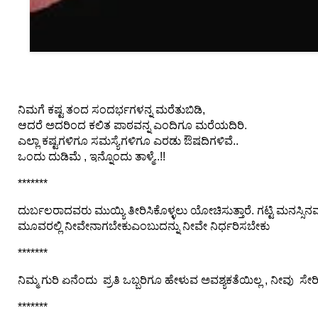
⛅ Weather
🔊 Day Quote
K
ನಿಮಗೆ ಕಷ್ಟ ತಂದ ಸಂದರ್ಭಗಳನ್ನ ಮರೆತುಬಿಡಿ,
a
ಆದರೆ ಅದರಿಂದ ಕಲಿತ ಪಾಠವನ್ನ ಎಂದಿಗೂ ಮರೆಯದಿರಿ.
n
ಎಲ್ಲಾ ಕಷ್ಟಗಳಿಗೂ ಸಮಸ್ಯೆಗಳಿಗೂ ಎರಡು ಔಷದಿಗಳಿವೆ..
n
ಒಂದು ದುಡಿಮೆ , ಇನ್ನೊಂದು ತಾಳ್ಮೆ..!!
a
d
*******
a
E
ದುರ್ಬಲರಾದವರು ಮುಯ್ಯಿ ತೀರಿಸಿಕೊಳ್ಳಲು ಯೋಚಿಸುತ್ತಾರೆ. ಗಟ್ಟಿ ಮನಸ್ಸಿನವರು
n
ಮೂವರಲ್ಲಿ ನೀವೇನಾಗಬೇಕುಎಂಬುದನ್ನು ನೀವೇ ನಿರ್ಧರಿಸಬೇಕು
t
*******
e
r
ನಿಮ್ಮ ಗುರಿ ಏನೆಂದು ಪ್ರತಿ ಒಬ್ಬರಿಗೂ ಹೇಳುವ ಅವಶ್ಯಕತೆಯಿಲ್ಲ , ನೀವು 
t
a
*******
i