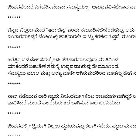
n
ಜೀವನವೆಂದರೆ ಬಗೆಹರಿಸಬೇಕಾದ ಸಮಸ್ಯೆಯಲ್ಲ, ಅನುಭವವಿಸಬೇಕಾದ ವಾಸ
m
*******
e
n
ಚಿನ್ನದ ಬಿಲ್ಲೆಯ ಮೇಲೆ “ಇದು ಚಿನ್ನ” ಎಂದು ನಮೂದಿಸಬೇಕೆಂದೇನಿಲ್ಲ. ಅದು ಚಿ
t
ಬಂಗಾರವಾಗಿದ್ದರೆ ಬೆಂಕಿಯಲ್ಲಿ ಹಾಕಿದಾಗಲೇ ಸುಟ್ಟು ಕರಕಲಾಗುತ್ತದೆ. ಗುಣಗಳ
*******
🎬 Sandalwood
ಜಗತ್ತಿನ ಬಹುತೇಕ ಸಮಸ್ಯೆಗಳು ಪರಿಹಾರವಾಗುವುದು ಮಾತಿನಿಂದ.
🎵 Music
ಯಾಕೆಂದರೆ ಬಹುತೇಕ ಸಮಸ್ಯೆ ಉದ್ಭವವಾಗಿರುವುದೇ ಮಾತಿನಿಂದ.
ಸಮಸ್ಯೆಯ ಮೂಲ ಮತ್ತು ಅಂತ್ಯ ಮಾತೇ ಆಗಿರುವುದರಿಂದ ಮಾತನ್ನು ಹೇಗೆ ನಾವು
🎞 Movies
*******
🎥 Trailers
ನಾವು ನಡೆಯುವ ದಾರಿ ನ್ಯಾಯ,ನೀತಿ,ಧರ್ಮಗಳೆಂಬ ರಾಜಮಾರ್ಗವಾಗಿದ್ದರೆ ಯ
ಭಾವಿಸಿದರೆ ಮುಂದೆ ಎಲ್ಲರೆದುರು ತಲೆ ಬಾಗಿಸುವ ಕಾಲ ಬರಬಹುದು
🎥 Comedy
*******
🎥 Web Series
ಜೀವನದಲ್ಲಿ ಗಟ್ಟಿಯಾಗಿ ನಿಲ್ಲಲು ಹೃದಯವನ್ನು ಕಲ್ಲಾಗಿಸಬೇಕು. ಮೃದು ಮನದ