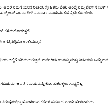
ುದು, ಆದರೆ ನಮಗೆ ಯಾವ ರೀತಿಯ ಸ್ನೇಹಿತರು ಬೇಕು ಅಂದ್ರೆ ನಮ್ಮ ಫೇಸ್ ನ ಬುಕ್
ಗ ವಾಟ್ಸ್ ಅಪ್ ಎಂದು ಕೇಳಿ ಸಮಧಾನ ಮಾಡುವಂತಹ ಸ್ನೇಹಿತರು ಬೇಕು.
ೆ ಕಳೆದುಹೋಗುತ್ತದೆ...!
ಜಗತ್ತಿನಲ್ಲಿಯೇ ಉಳಿಯುತ್ತದೆ.
ರು ಅಲ್ಲಿಗೆ ಹರಿದು ಬರುತ್ತದೆ. ಅದೇ ರೀತಿ ಯಶಸ್ಸು ಮತ್ತು ಕೀರ್ತಿಗಳು ಒಮ್ಮೆ ಅದ
ಂಪಾದಿಸಬಹುದು, ಆದರೆ ಸಮಯವನ್ನು ಕೊಂಡುಕೊಳ್ಳಲು ಸಾಧ್ಯವಿಲ್ಲ.
ೂ ತಿರುವುಗಳನ್ನು ಹೊಂದಿರುವ ಕತೆಗಳ ಸಮೂಹ ಎಂದು ಹೇಳಬಹುದು.