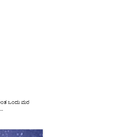
ು ಅಂತ ಒಂದು ಮರ
..