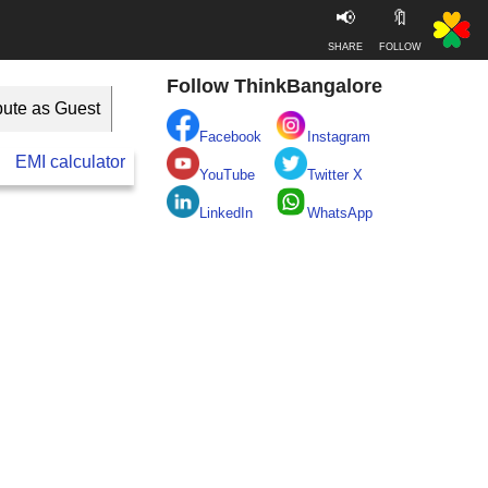
📢
🔖
SHARE
FOLLOW
Follow ThinkBangalore
bute as Guest
Facebook
Instagram
EMI calculator
BESCOM
Take clean Bengaluru Pledge
YouTube
Twitter X
LinkedIn
WhatsApp