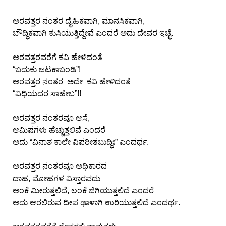
n
ಅರವತ್ತರ ನಂತರ ದೈಹಿಕವಾಗಿ, ಮಾನಸಿಕವಾಗಿ,
m
ಬೌದ್ಧಿಕವಾಗಿ ಕುಸಿಯುತ್ತಿದ್ದೇವೆ ಎಂದರೆ ಅದು ದೇವರ ಇಚ್ಛೆ.
e
n
t
ಅರವತ್ತರವರೆಗೆ ಕವಿ ಹೇಳಿದಂತೆ
“ಬದುಕು ಜಟಕಾಬಂಡಿ”!
ಅರವತ್ತರ ನಂತರ ಅದೇ ಕವಿ ಹೇಳಿದಂತೆ
🎬 Sandalwood
“ವಿಧಿಯದರ ಸಾಹೇಬ”!!
🎵 Music
ಅರವತ್ತರ ನಂತರವೂ ಆಸೆ,
ಆಮಿಷಗಳು ಹೆಚ್ಚುತ್ತಲಿವೆ ಎಂದರೆ
🎞 Movies
ಅದು “ವಿನಾಶ ಕಾಲೇ ವಿಪರೀತಬುದ್ಧಿಃ” ಎಂದರ್ಥ.
🎥 Trailers
ಅರವತ್ತರ ನಂತರವೂ ಅಧಿಕಾರದ
ದಾಹ, ಮೋಹಗಳ ವಿಸ್ತಾರವದು
🎥 Comedy
ಅಂಕೆ ಮೀರುತ್ತಲಿದೆ, ಲಂಕೆ ಜಿಗಿಯುತ್ತಲಿದೆ ಎಂದರೆ
ಅದು ಆರಲಿರುವ ದೀಪ ಢಾಳಾಗಿ ಉರಿಯುತ್ತಲಿದೆ ಎಂದರ್ಥ.
🎥 Web Series