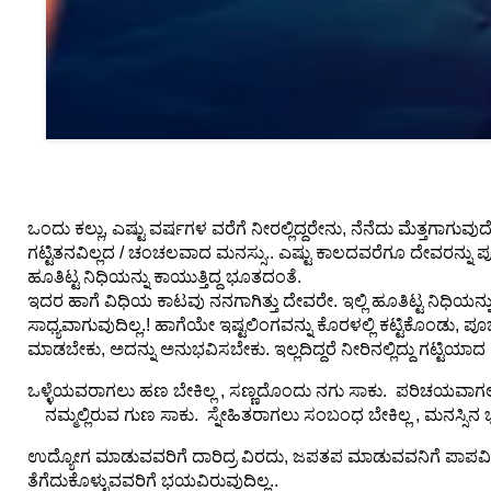
⛅ Weather
🔊 Day Quote
K
a
n
n
ಒಂದು ಕಲ್ಲು, ಎಷ್ಟು ವರ್ಷಗಳ ವರೆಗೆ ನೀರಲ್ಲಿದ್ದರೇನು, ನೆನೆದು ಮೆತ್ತಗಾಗುವು
a
ಗಟ್ಟಿತನವಿಲ್ಲದ / ಚಂಚಲವಾದ ಮನಸ್ಸು.. ಎಷ್ಟು ಕಾಲದವರೆಗೂ ದೇವರನ್ನು ಪ
d
ಹೂತಿಟ್ಟ ನಿಧಿಯನ್ನು ಕಾಯುತ್ತಿದ್ದ ಭೂತದಂತೆ.
a
ಇದರ ಹಾಗೆ ವಿಧಿಯ ಕಾಟವು ನನಗಾಗಿತ್ತು ದೇವರೇ. ಇಲ್ಲಿ ಹೂತಿಟ್ಟ ನಿಧಿಯನ್
E
ಸಾಧ್ಯವಾಗುವುದಿಲ್ಲ.! ಹಾಗೆಯೇ ಇಷ್ಟಲಿಂಗವನ್ನು ಕೊರಳಲ್ಲಿ ಕಟ್ಟಿಕೊಂ
n
ಮಾಡಬೇಕು, ಅದನ್ನು ಅನುಭವಿಸಬೇಕು. ಇಲ್ಲದಿದ್ದರೆ ನೀರಿನಲ್ಲಿದ್ದು ಗಟ್ಟಿಯ
t
ಒಳ್ಳೆಯವರಾಗಲು ಹಣ ಬೇಕಿಲ್ಲ , ಸಣ್ಣದೊಂದು ನಗು ಸಾಕು. ಪರಿಚಯವಾಗಲು
e
ನಮ್ಮಲ್ಲಿರುವ ಗುಣ ಸಾಕು. ಸ್ನೇಹಿತರಾಗಲು ಸಂಬಂಧ ಬೇಕಿಲ್ಲ , ಮನಸ್ಸಿನ 
r
t
ಉದ್ಯೋಗ ಮಾಡುವವರಿಗೆ ದಾರಿದ್ರ ವಿರದು, ಜಪತಪ ಮಾಡುವವನಿಗೆ ಪಾಪವಿರುವ
a
ತೆಗೆದುಕೊಳ್ಳುವವರಿಗೆ ಭಯವಿರುವುದಿಲ್ಲ..
i