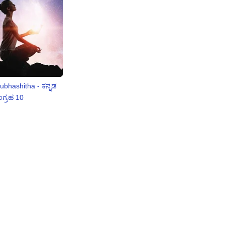
bhashitha - ಕನ್ನಡ
ಗ್ರಹ 10