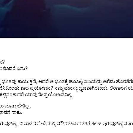
ದೇ?
ೂಜಿಸಿದರೆ ಏನು?
ನು ಭೂತವು ಕಾಯುತ್ತಿದೆ, ಆದರೆ ಆ ಭೂತಕ್ಕೆ ಹೂತಿಟ್ಟ ನಿಧಿಯನ್ನು ಅಗೆದು ಹೊರತೆ
ಡು, ಪೂಜಿಸಿಕೊಂಡು ಏನು ಪ್ರಯೋಜನ? ನಮ್ಮ ಮನಸ್ಸು ಧೃಡವಾಗಿರಬೇಕು, ಲಿಂಗಾ
ಾದ ಕಲ್ಲಿನಂತಾದರೆ ಯಾವುದೇ ಪ್ರಯೋಜನವಿಲ್ಲ
 ಮಾತು ಬೇಕಿಲ್ಲ ,
ಭಾವನೆ ಸಾಕು.
ುದಿಲ್ಲ.. ವಿವಾದದ ವೇಳೆಯಲ್ಲಿ ಮೌನವಹಿಸಿದವರಿಗೆ ಕಲಹ ಇರುವುದಿಲ್ಲ.ಮುಂಜ