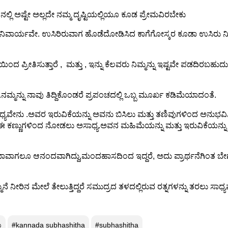
ನಲ್ಲಿ ಅಷ್ಟೇ ಅಲ್ಲದೇ ನಮ್ಮ ದೃಷ್ಟಿಯಲ್ಲಿಯೂ ಕೂಡ ಪ್ರೇಮವಿರಬೇಕು
 ಅನಿವಾರ್ಯವೇ. ಉಸಿರಿರುವಾಗ ಹೊಡೆದೋಡಿಸಿದ ಕಾಗೆಗೋಸ್ಕರ ಕೂಡಾ ಉಸಿರು ನ
ಕ್ಷೆಯಿಂದ ಪ್ರೀತಿಸುತ್ತಾರೆ , ಮತ್ತು , ಇನ್ನು ಕೆಲವರು ನಿಮ್ಮನ್ನು ಇಷ್ಟವೇ ಪಡದಿರಬಹ
ಮನ್ನು ನಾವು ತಿದ್ದಿಕೊಂಡರೆ ಪ್ರಪಂಚದಲ್ಲಿ ಒಬ್ಬ ಮೂರ್ಖ ಕಡಿಮೆಯಾದಂತೆ.
ಧ್ಯವೇನು .ಅವರ ಇರುವಿಕೆಯನ್ನು ಅವನು ಬಿಸಿಲು ಮತ್ತು ತಣಿವುಗಳಿಂದ ಅನುಭವಿ
ಾವು ಈ ಕಣ್ಣುಗಳಿಂದ ನೋಡಲು ಅಸಾಧ್ಯ.ಅವನ ಮಹಿಮೆಯನ್ನು ಮತ್ತು ಇರುವಿಕೆಯನ್ನು 
ಗಲೂ ಆನಂದವಾಗಿದ್ದು,ಮಂದಹಾಸದಿಂದ ಇದ್ದರೆ, ಅದು ಪ್ರಾರ್ಥನೆಗಿಂತ ಬೇ
ನೆ ನೀರಿನ ಮೇಲೆ ತೇಲುತ್ತಿದ್ದರೆ ಸಮುದ್ರದ ತಳದಲ್ಲಿರುವ ರತ್ನಗಳನ್ನು ತರಲು ಸಾಧ್ಯ
ು
#kannada subhashitha
#subhashitha