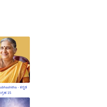
bhashitha - ಕನ್ನಡ
ಗ್ರಹ 15