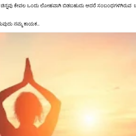
ು ಚಿನ್ನವು ಕೇವಲ ಒಂದು ಲೋಹವಾಗಿ ಬಿಡಬಹುದು ಆದರೆ ಸಂಬಂಧಗಳಿಗಿರುವ ಬ
ಡುವುದು ನಮ್ಮ ಕಾಯಕ..