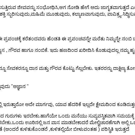
ರಿಸುತ್ತಿರುವ ಜೀವವನ್ನು ಸಂಭೋಧಿಸಿ,ಆಗ ನೋಡಿ ಹೇಗೆ ಅದು ಜಾಗೃತವಾಗುತ್ತದೆ ಎ
ಶಕ್ತಿ ಸ್ಪುರಿಸುವುದು,ಮಹಿಮೆ ಮೂಡುವುದು, ಕಲ್ಯಾಣವಾಗುವುದು, ಪಾವಿತ್ರ್ಯ ಸಿದ್ಧ
ಈ ಪ್ರಪಂಚಕ್ಕೆ ಕರೆತಂದವರು ಹೆಂಡತಿ ಈ ಪ್ರಪಂಚವನ್ನೇ ಮರೆತು ನಿಮ್ಮನ್ನೇ ನಂಬ
ವಿಶ್ವಾಸ , ಗೌರವ ಹಾಗೂ ನಂಬಿಕೆ. ಇದು ಹಣದಿಂದ ಖರೀದಿಸಿ ಕೊಡುವುದಲ್ಲ ನಮ್
ನೂ ಸೇವಕರನ್ನೂ ದಾನ ಮತ್ತು ಗೌರವ ಕೊಟ್ಟು ಗೆಲ್ಲಬೇಕು. ಇತರರನ್ನು ದಾಕ್ಷಿಣ್ಯ ತೋ
ುವುದು "ಅಜ್ಞಾನ "
 ಇರುತ್ತಾರೋ ಅದೇ ಮಾರ್ಗವು, ಯಾವ ಹೆದರಿಕೆ ಇಲ್ಲದೇ ಕ್ಷೇಮದಿಂದ ಕೂಡಿರುತ್ತದ
 ಗುರುಗಳು ಇರಬೇಕು.ಹಾಗೆಯೇ ಒಂದು ಮನೆಯು ಸುವ್ಯವಸ್ಥಿತವಾಗಿ ಸಮಯಕ್ಕೆ ತಕ
ೇಕು.ಒಂದು ಊರಿನಲ್ಲಿ ಜನ ವಾಸ ಮಾಡಬೇಕಾದರೆ ಮೇಲ್ವಿಚಾರಣೆಗಾಗಿ ಅಲ್ಲಿ
ಅಂದರೆ ಕುಳಿತುಕೊಂಡರೆ ,ಕುಳಿತಲ್ಲಿಯೇ ಬೀಳುವಂತಹ ‌) ಪರಿಸ್ಥಿತಿ ಇರುತ್ತದೆ