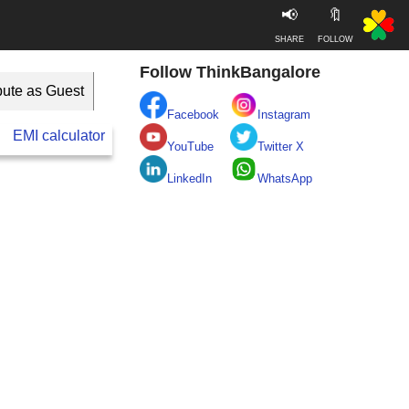
📢
🔖
SHARE
FOLLOW
Follow ThinkBangalore
bute as Guest
Facebook
Instagram
EMI calculator
BESCOM
Take clean Bengaluru Pledge
YouTube
Twitter X
LinkedIn
WhatsApp