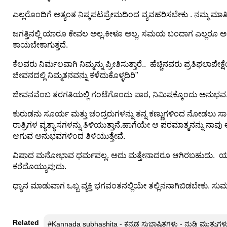
n
ಎಲ್ಲರೊಂದಿಗೆ ಅತ್ಯಂತ ನಿಷ್ಕಪಟಪ್ರೇಮದಿಂದ ವ್ಯವಹರಿಸಬೇಕು . ನಮ್ಮ ಮಾತಿ
m
e
ಜಗತ್ತಿನಲ್ಲಿ ಯಾರೂ ಕೇವಲ ಅಲ್ಲ.ಕೀಳೂ ಅಲ್ಲ. ಸಮಯ ಬಂದಾಗ ಎಲ್ಲರೂ
n
ಕಾಯಬೇಕಾಗುತ್ತದೆ.
t
ಕೆಲವರು ನಿರ್ಮಲವಾಗಿ ನಿಮ್ಮನ್ನು ಪ್ರೀತಿಸುತ್ತಾರೆ.. ಹೆಚ್ಚಿನವರು ಪ್ರತಿಫಲಾಪೇ
ಜೀವನದಲ್ಲಿ ನಿಮ್ಮತನವನ್ನು ಕಳೆದುಕೊಳ್ಳದಿರಿ"
🎬 Sandalwood
ಜೀವನವೆಂಬ ತರಗತಿಯಲ್ಲಿ ಗಂಟೆಗೊಂದು ಪಾಠ, ನಿಮಿಷಕ್ಕೊಂದು ಅನುಭವ.ನಮ್
🎵 Music
ಕುರುಡನು ಸೂರ್ಯ ಮತ್ತು ಚಂದ್ರರುಗಳನ್ನು ತನ್ನ ಕಣ್ಣುಗಳಿಂದ ನೋಡಲು ಸಾ
ರಾತ್ರಿಗಳ ವ್ಯತ್ಯಾಸಗಳನ್ನು ತಿಳಿಯುತ್ತಾನೆ.ಹಾಗೆಯೇ ಆ ಪರಮಾತ್ಮನನ್ನು ನ
🎞 Movies
ಆಗುವ ಅನುಭವಗಳಿಂದ ತಿಳಿಯುತ್ತೇವೆ.
ವಿಷಾದ ಮನೋಭಾವ ಧರ್ಮವಲ್ಲ. ಅದು ಮತ್ತೇನಾದರೂ ಆಗಿರಬಹುದು. ಯಾವಾ
🎥 Trailers
ಕರೆದೊಯ್ಯುವುದು.
🎥 Comedy
ಧ್ಯಾನ ಮಾಡುವಾಗ ಒಬ್ಬ ವ್ಯಕ್ತಿ ಭಗವಂತನಲ್ಲಿಯೇ ತಲ್ಲಿನನಾಗಿಬಿಡಬೇಕು. ಸುಮ್ಮ
🎥 Web Series
Related
#Kannada subhashita - ಕನ್ನಡ ಸುಭಾಷಿತಗಳು - ನುಡಿ ಮುತ್ತುಗಳ