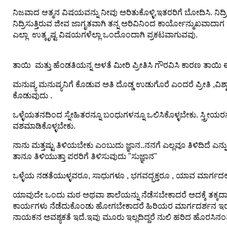
F
🏠 Home
ನಿಜವಾದ ಆತ್ಮನ ವಿಷಯವನ್ನು ನೀವು ಅರಿತುಕೊಳ್ಳಿ,ಇತರರಿಗೆ ಬೋದಿಸಿ. ನಿದ್
a
Twitter X
ನಿದ್ರಿಸುತ್ತಿರುವ ಜೀವ ಜಾಗೃತವಾಗಿ ತನ್ನ ಅರಿವಿನಿಂದ ಕಾರ್ಯೋನ್ಮುಖವಾದಾಗ 
c
🏛 City Connect
ಎಲ್ಲಾ ಉತ್ಕೃಷ್ಟ ವಿಷಯಗಳೆಲ್ಲಾ ಒಂದೊಂದಾಗಿ ಪ್ರಕಟವಾಗುವವು.
e
WhatsAp
b
p
🌄 Travel
o
ತಾಯಿ ಮತ್ತು ಹೆಂಡತಿಯನ್ನ ಅಳತೆ ಮೀರಿ ಪ್ರೀತಿಸಿ ಗೌರವಿಸಿ ಕಾರಣ ತಾಯಿ 
o
🏃 Health
Telegram
k
ಮನುಷ್ಯ ಮನುಷ್ಯನಿಗೆ ಕೊಡುವ ಅತಿ ದೊಡ್ಡ ಉಡುಗೊರೆ ಎಂದರೆ ಪ್ರೀತಿ ,
ಕೊಡುವುದು .
🛒 Shopping
LinkedIn
ಒಳ್ಳೆಯತನದಿಂದ ಸ್ನೇಹಿತರನ್ನೂ ಬಂಧುಗಳನ್ನೂ ಒಲಿಸಿಕೊಳ್ಳಬೇಕು. ಸ್ತ್ರೀಯರನ್
I
ವಶಮಾಡಿಕೊಳ್ಳಬೇಕು.
💡 Inspire
n
Pinterest
ನಾನು ಮತ್ತಷ್ಟು ತಿಳಿಯಬೇಕು ಎಂಬುದು ಜ್ಞಾನ..ನನಗೆ ಎಲ್ಲವೂ ತಿಳಿದಿದೆ ಎನ್ನ
s
🙏 Culture
ತಾನೂ ತಿಳಿಯುತ್ತಾ ಪರರಿಗೆ ತಿಳಿಸುವುದು "ಸುಜ್ಞಾನ"
t
Reddit
a
ಒಳ್ಳೆಯ ನಡತೆಯುಳ್ಳವರೂ, ಸಾಧುಗಳೂ , ಭಗವದ್ಭಕ್ತರೂ , ಯಾವ ಮಾರ್ಗದಲ್ಲಿ
🧑 Jobs
g
✉ E-Mail
r
ಯಾವುದೇ ಒಂದು ಮಠ ಅಥವಾ ಶಾಲೆಯನ್ನು ನೆಡೆಸಬೇಕಾದರೆ ಅದಕ್ಕೆ ತಕ್ಕದಾದ
a
📸 Gallery
ಕಾರ್ಯಗಳು ನೆಡೆದುಕೊಂಡು ಹೋಗಬೇಕಾದರೆ ಹಿರಿಯರ ಮಾರ್ಗದರ್ಶನ ಇರಬ
m
ನಾಯಕನ ಅವಶ್ಯಕತೆ ಇದೆ.ಇವು ಮೂರು ಇಲ್ಲದಿದ್ದರೆ ನುಲಿ ಹರಿದ ಹೊರಸಿನಂತೆ (